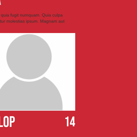
A
is quia fugit numquam. Quia culpa
tur molestias ipsum. Magnam aut
lop
14