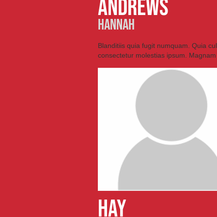
andrews
hannah
Blanditiis quia fugit numquam. Quia cu
consectetur molestias ipsum. Magnam
hay