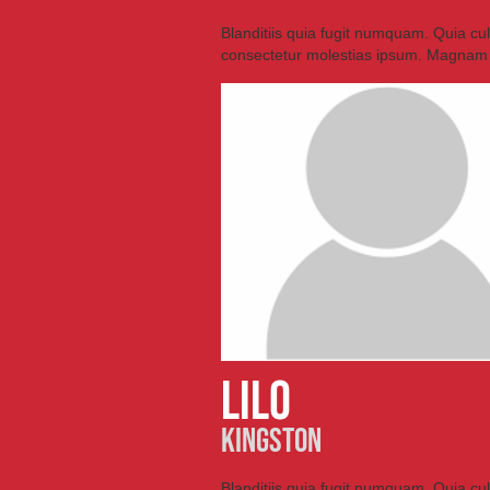
Blanditiis quia fugit numquam. Quia cu
consectetur molestias ipsum. Magnam
LILO
KINGSTON
Blanditiis quia fugit numquam. Quia cu