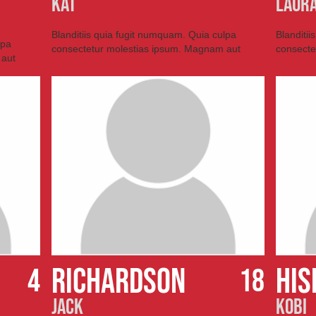
KAT
LAUR
Blanditiis quia fugit numquam. Quia culpa
Blanditi
lpa
consectetur molestias ipsum. Magnam aut
consecte
 aut
RICHARDSON
His
4
18
JACK
Kobi