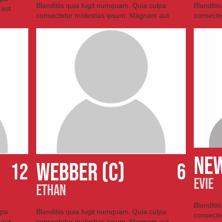
Blanditiis quia fugit numquam. Quia culpa
Blanditi
 aut
consectetur molestias ipsum. Magnam aut
consecte
ne
WEBBER (c)
12
6
evie
ETHAN
Blanditi
lpa
Blanditiis quia fugit numquam. Quia culpa
consecte
 aut
consectetur molestias ipsum. Magnam aut