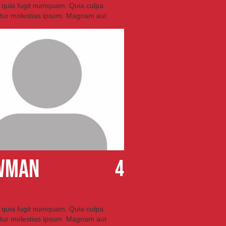
is quia fugit numquam. Quia culpa
tur molestias ipsum. Magnam aut
wman
4
is quia fugit numquam. Quia culpa
tur molestias ipsum. Magnam aut