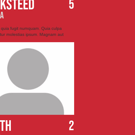
CKSTEED
5
A
is quia fugit numquam. Quia culpa
tur molestias ipsum. Magnam aut
ITH
2