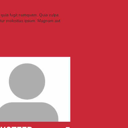
is quia fugit numquam. Quia culpa
tur molestias ipsum. Magnam aut