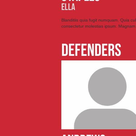
ELLA
Blanditiis quia fugit numquam. Quia cu
consectetur molestias ipsum. Magnam
DEFENDERS