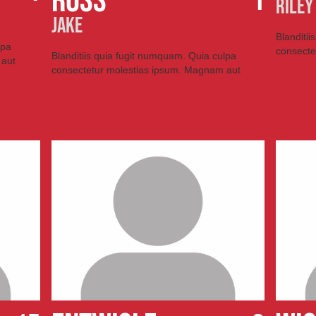
ROSS
1
RILEY
JAKE
Blanditi
lpa
consecte
Blanditiis quia fugit numquam. Quia culpa
 aut
consectetur molestias ipsum. Magnam aut