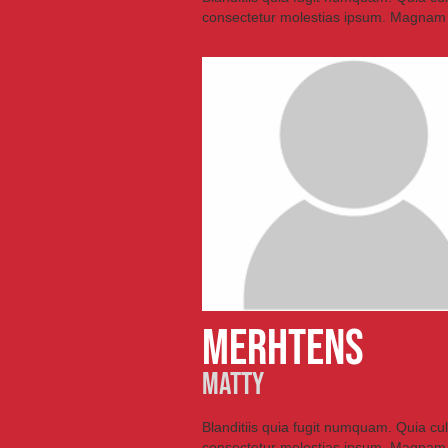
consectetur molestias ipsum. Magnam
merhtens
matty
Blanditiis quia fugit numquam. Quia cu
consectetur molestias ipsum. Magnam