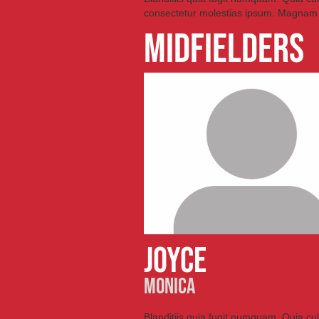
consectetur molestias ipsum. Magnam
MIDFIELDERS
JOYCE
MONICA
Blanditiis quia fugit numquam. Quia cu