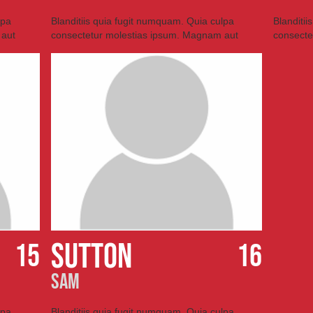
lpa
Blanditiis quia fugit numquam. Quia culpa
Blanditi
 aut
consectetur molestias ipsum. Magnam aut
consecte
sutton
15
16
sam
lpa
Blanditiis quia fugit numquam. Quia culpa