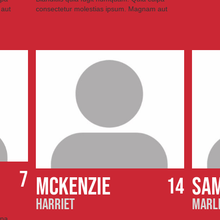
 aut
consectetur molestias ipsum. Magnam aut
7
MCKENZIE
SA
14
HARRIET
MARL
lpa