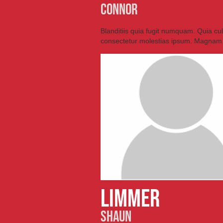
connor
Blanditiis quia fugit numquam. Quia cu
consectetur molestias ipsum. Magnam
Limmer
Shaun