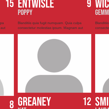
entwisle
WI
15
9
poppy
GEMM
lpa
Blanditiis quia fugit numquam. Quia culpa
Blanditi
 aut
consectetur molestias ipsum. Magnam aut
consecte
GREANEY
SM
12
8