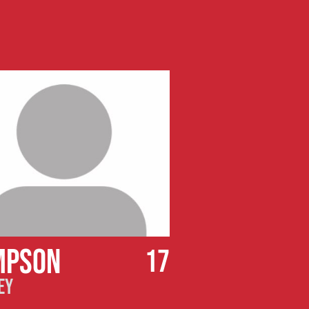
MPSON
17
EY